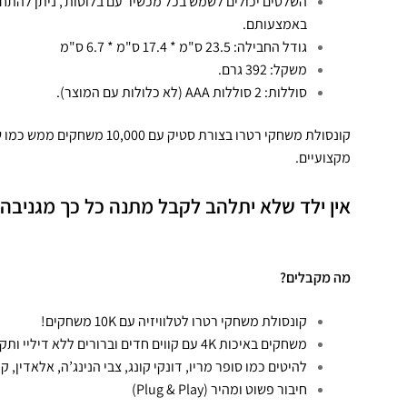
השלטים יכולים לשמש בכל מכשיר עם בלוטות', ניתן להתח
באמצעותם.
גודל החבילה: 23.5 ס"מ * 17.4 ס"מ * 6.7 ס"מ
משקל: 392 גרם.
סוללות: 2 סוללות AAA (לא כלולות עם המוצר).
קונסולת משחקי רטרו בצורת סטיק
מקצועיים.
אין ילד שלא יתלהב לקבל מתנה כל כך
מגניבה!
מה מקבלים?
קונסולת משחקי רטרו לטלוויזיה עם 10K משחקים!
משחקים באיכות 4K עם קווים חדים וברורים ללא דיליי ותקיעות
להיטים כמו סופר מריו, דונקי קונג, צבי הנינג’ה, אלאדין, קונ
חיבור פשוט ומהיר (Plug & Play)