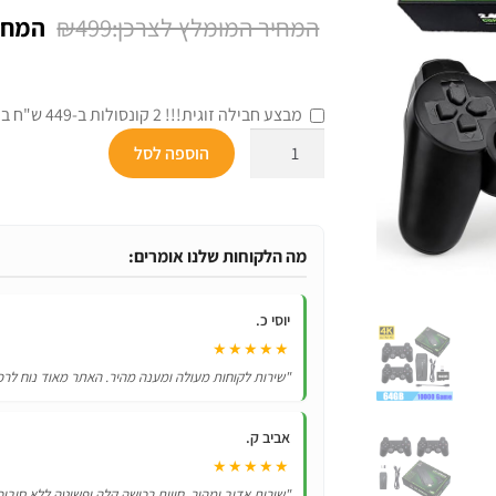
המחיר
₪
499
המקור
היה:
מבצע חבילה זוגית!!! 2 קונסולות ב-449 ש"ח בלבד!
₪499.
כמות
הוספה לסל
של
קונסולת
משחקים
רטרו
מה הלקוחות שלנו אומרים:
-
10000
יוסי כ.
משחקים!
★★★★★
"שירות לקוחות מעולה ומענה מהיר. האתר מאוד נוח לרכ
אביב ק.
★★★★★
"שירות אדיב ומהיר, חווית רכישה קלה ופשוטה ללא סיבוכ