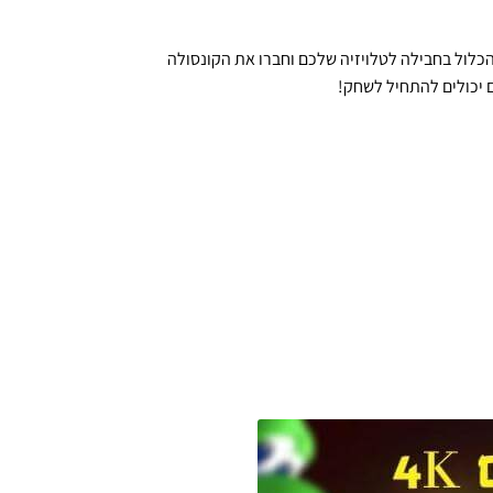
ש לא! ההתקנה פשוטה ומהירה – פשוט חברו את כבל ה-HDMI הכלול בחבילה לטלויזיה שלכם וחברו את הקונסולה