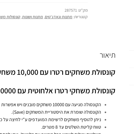
מק"ט:
287571
קטגוריות:
מתנות וגאדג'טים
,
מתנות ושונות
,
קונסולות משח
תיאור
קונסולת משחקים רטרו עם 10,000 משחקים!
קונסולת משחקי רטרו אלחוטית עם 10000 משחקים 2.4G באיכות 4K HD!
הקונסולה מגיעה עם 10000 משחקים מובנים ויש אפשרות להוריד משחקים נוספים בהם אתם מעוניינים.
הקונסולה שומרת את היסטוריית המשחקים (Save).
ניתן להוסיף משחקים לרשימת המועדפים ע"י לחיצה על כפתור R2 בש
טווח קליטת השלטים עד 8 מטרים.