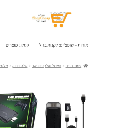
דלג
לדלג
לתוכן
לניווט
אודות – שופצ'יפ: לקנות בזול
קטלוג מוצרים
עמוד הבית
חשמל ואלקטרוניקה
שלט רחוק
שלטים 