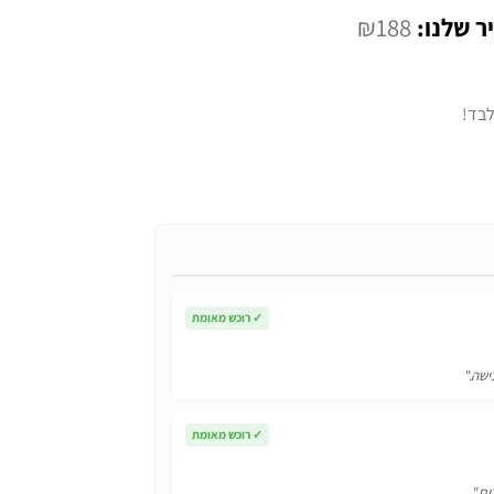
המחיר
₪
188
י
הנוכחי
הוא:
₪188.
✓
רוכש מאומת
ישה."
✓
רוכש מאומת
ים."