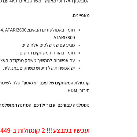
המגאסון האלחוטי מאפשר משחק באיכות 4K עם קווים חדים וברורים ללא דיליי ותקיעות במשחק.
מאפיינים:
תומך באמולטורים הבא
ATARI7800
מגיע עם שני שלטים אלחוטיים
תומך בהורדת משחקים חדשים.
עם אפשרות להמשיך משחק מנקודת העציר
יש אפשרות של חיפוש משחקים באנגלית
קונסולת המשחקים של פעם “מגאסון”
קלה לשימוש
חיבור HDMI .
נוסטלגיה עבורכם ועבור ילדכם. המתנה המושלמת
ועכשיו במבצע!!! 2 קונסולות ב-449 ש"ח בלבד!