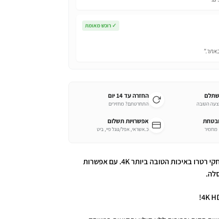
✓
רוכש מאומת
באתר."
שתלם
החזרה עד 14 יום
צעה הטובה
התחרטתם? מחזירים
ובטחת
אפשרויות תשלום
כ.אשראי, אפל/גוגל פיי, ביט
המגאסון החדש שמשגע את הרשת עם 10,000 משחקי רטרו באיכות הטובה ביותר 4K. עם אפשרות
לה.