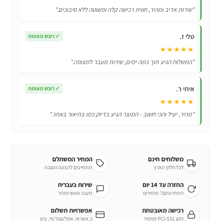
במיוחד
"שירות אדיב ומהיר, חווית רכישה קלה ופשוטה ללא סיבוכים."
לשיואמי
Xiaomi
טלי ז.
✓
רוכש מאומת
Redmi
★★★★★
Note
"המשלוח הגיע תוך כמה ימים, שירות מעבר למצופה."
8T
איתי ר.
✓
רוכש מאומת
★★★★★
"מהיר, יעיל והכי חשוב - המוצר הגיע בדיוק כמו בתיאור באתר."
משלוחים חינם
המחיר המשתלם
לכל חלקי הארץ
מתחייבים להצעה הטובה
החזרה עד 14 יום
שירות בעברית
התחרטתם? מחזירים
מענה אנושי ומהיר
רכישה מאובטחת
אפשרויות תשלום
תקן PCI-SSL מחמיר
כ.אשראי, אפל/גוגל פיי, ביט