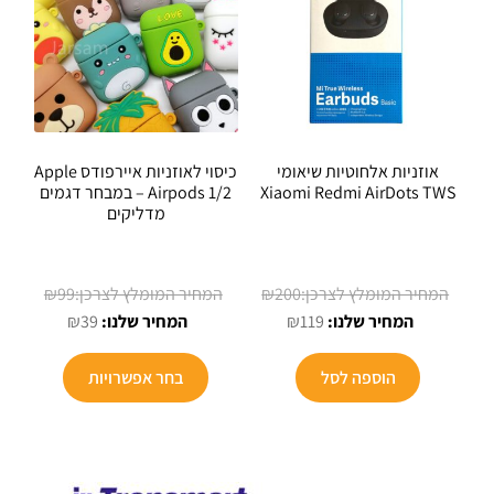
אוזניות אלחוטיות שיאומי
כיסוי לאוזניות איירפודס Apple
Xiaomi Redmi AirDots TWS
Airpods 1/2 – במבחר דגמים
מדליקים
המחיר
המחיר
₪
99
₪
200
המחיר
המקורי
המחיר
המקורי
₪
39
₪
119
הנוכחי
היה:
הנוכחי
היה:
למוצר
הוא:
₪200.
הוא:
₪99.
הוספה לסל
בחר אפשרויות
זה
₪39.
₪119.
יש
מספר
סוגים.