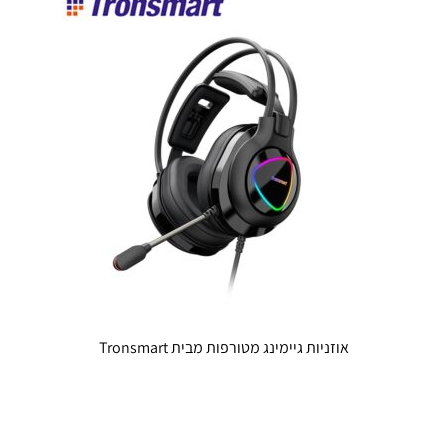
ניתן
לבחור
את
האפשרויו
בעמוד
המוצר
אוזניות גיימינג מטורפות מבית Tronsmart