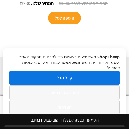
המחיר
המחיר
₪
280
₪
500
המקורי
הנוכחי
היה:
הוא:
הוספה לסל
₪280.
₪500.
ShopCheap
משתמשים בעוגיות כדי להבטיח תפקוד האתר
ולשפר את חוויית המשתמש. אפשר לבחור אילו סוגי עוגיות
להפעיל.
קבל הכל
הסר לא הכרחיות
תקנון
ביטול עסקה
מדיניות פרטיות
0
העדפות
חיפוש
חיפוש
עבור:
מדיניות פרטיות
הוסף עוד ₪120 למשלוח רשום מבוטח בחינם