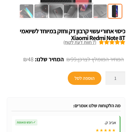
כיסוי אחורי עשוי קרבון דק וחזק במיוחד לשיואמי
Xiaomi Redmi Note 8T
(
7
חוות דעת לקוח)
7
מדורגים
5.00
מתוך 5 מבוסס
המחיר
המחיר
₪
48
₪
99
על
דירוגים של
המקורי
הנוכחי
לקוחות
כמות
היה:
הוא:
הוספה לסל
של
₪48.
₪99.
כיסוי
אחורי
עשוי
מה הלקוחות שלנו אומרים:
קרבון
דק
אביב ק.
✓
רוכש מאומת
וחזק
★★★★★