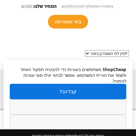
המחיר
המחיר
₪
188
₪
299
המקורי
הנוכחי
למוצר
היה:
הוא:
בחר אפשרויות
זה
₪188.
₪299.
יש
מספר
סוגים.
ניתן
לבחור
ShopCheap
משתמשים בעוגיות כדי להבטיח תפקוד האתר
את
ולשפר את חוויית המשתמש. אפשר לבחור אילו סוגי עוגיות
האפשרויות
להפעיל.
בעמוד
קבל הכל
המוצר
הסר לא הכרחיות
תקנון
ביטול עסקה
מדיניות פרטיות
0
העדפות
חיפוש
חיפוש
עבור:
מדיניות פרטיות
הוסף עוד ₪120 למשלוח רשום מבוטח בחינם