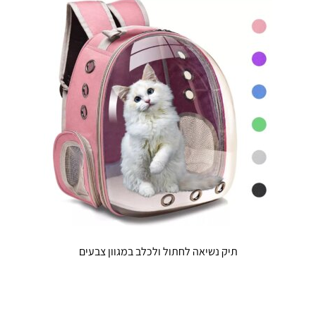
ניתן
לבחור
את
האפשרויו
בעמוד
המוצר
תיק נשיאה לחתול ולכלב במגוון צבעים