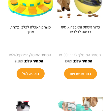
בעמוד
בעמוד
המוצר
המוצר
כדור משחק והאכלה איטית
משחק האכלה לכלב | צלחת
בריאה לכלבים
מבוך
המחיר
המחיר
₪
249
₪
199
המחיר
המקורי
המחיר
המקורי
₪
189
₪
89
הנוכחי
היה:
הנוכחי
היה:
למוצר
הוא:
₪199.
הוא:
₪249.
בחר אפשרויות
הוספה לסל
זה
₪189.
₪89.
יש
מספר
סוגים.
ניתן
לבחור