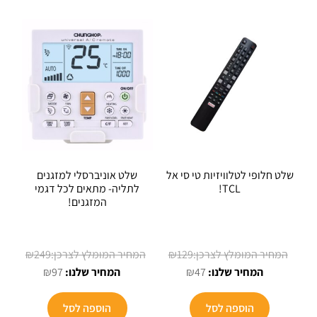
שלט חלופי לטלוויזיות טי סי אל
שלט אוניברסלי למזגנים
TCL!
לתליה- מתאים לכל דגמי
המזגנים!
המחיר
המחיר
₪
249
₪
129
המחיר
המקורי
המחיר
המקורי
₪
97
₪
47
הנוכחי
היה:
הנוכחי
היה:
הוא:
₪129.
הוא:
₪249.
הוספה לסל
הוספה לסל