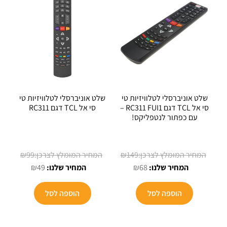
שלט אוניברסלי לטלוויזיות טי
שלט אוניברסלי לטלוויזיות טי
סי אל TCL דגם RC311 FUI1 –
סי אל TCL דגם RC311
עם כפתור לנטפליקס!
המחיר
המחיר
₪
99
₪
149
המחיר
המקורי
המחיר
המקורי
₪
49
₪
68
הנוכחי
היה:
הנוכחי
היה:
הוא:
₪149.
הוא:
₪99.
הוספה לסל
הוספה לסל
₪49.
₪68.