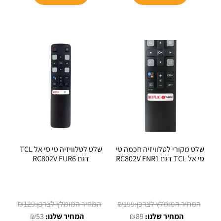
₪97.
₪47.
שלט מקורי לטלוויזיה חכמה טי
שלט לטלוויזיה טי סי אל TCL
סי אל TCL דגם RC802V FNR1
דגם RC802V FUR6
המחיר
המחיר
₪
129
₪
199
המחיר
המקורי
המחיר
המקורי
₪
53
₪
89