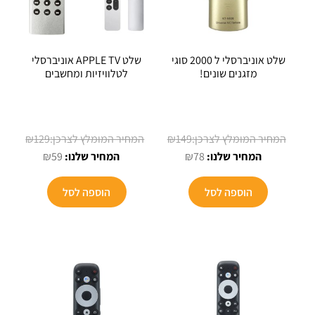
שלט אוניברסלי ל 2000 סוגי
שלט APPLE TV אוניברסלי
מזגנים שונים!
לטלוויזיות ומחשבים
המחיר
המחיר
₪
129
₪
149
המחיר
המקורי
המחיר
המקורי
₪
59
₪
78
הנוכחי
היה:
הנוכחי
היה:
הוא:
₪149.
הוא:
₪129.
הוספה לסל
הוספה לסל
₪59.
₪78.