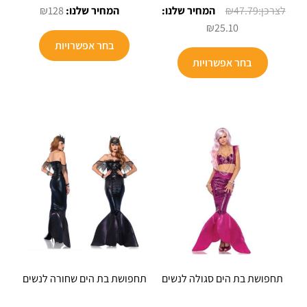
המחיר
המקורי
₪
128
₪
47.79
הנוכחי
היה:
₪
25.10
הוא:
₪199.
בחר אפשרויות
למוצר
₪128.
בחר אפשרויות
זה
יש
מספר
סוגים.
ניתן
לבחור
את
האפשרויות
בעמוד
המוצר
תחפושת בת הים סגולה לנשים
תחפושת בת הים שחורה לנשים