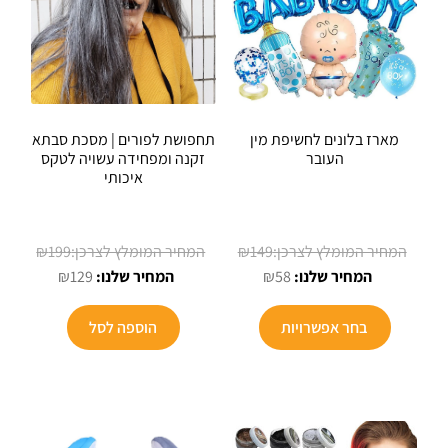
האפשרויות
בעמוד
המוצר
מארז בלונים לחשיפת מין
תחפושת לפורים | מסכת סבתא
העובר
זקנה ומפחידה עשויה לטקס
איכותי
המחיר
המחיר
₪
199
₪
149
המחיר
המקורי
המחיר
המקורי
₪
129
₪
58
הנוכחי
היה:
הנוכחי
היה:
למוצר
הוא:
₪149.
הוא:
₪199.
בחר אפשרויות
הוספה לסל
זה
₪129.
₪58.
יש
מספר
סוגים.
ניתן