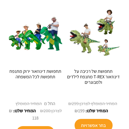
סוגים.
סוגים.
ניתן
ניתן
לבחור
לבחור
את
את
האפשרויות
האפשרויו
בעמוד
בעמוד
המוצר
המוצר
תחפושת של רכיבה על
תחפושת דינוזאור ירוק מתנפח
דינוזאור T-REX מתנפח לילדים
תחפושת לכל המשפחה
ולמבוגרים
המחיר
299
₪
החל מ
המחיר
המקורי
₪
₪
200
₪
199
הנוכחי
היה:
118
למוצר
הוא:
₪299.
בחר אפשרויות