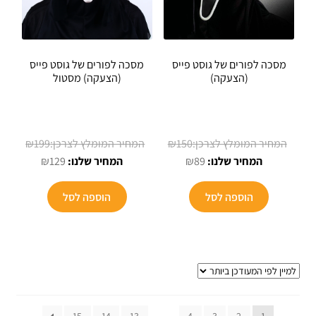
המוצר
המוצר
מסכה לפורים של גוסט פייס
מסכה לפורים של גוסט פייס
(הצעקה)
(הצעקה) מסטול
המחיר
המחיר
₪
199
₪
150
המחיר
המקורי
המחיר
המקורי
₪
129
₪
89
הנוכחי
היה:
הנוכחי
היה:
הוא:
₪150.
הוא:
₪199.
הוספה לסל
הוספה לסל
₪129.
₪89.