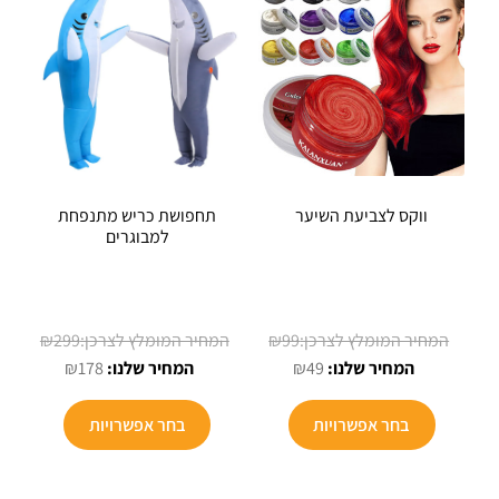
לבחור
את
האפשרויות
בעמוד
המוצר
ווקס לצביעת השיער
תחפושת כריש מתנפחת
למבוגרים
המחיר
המחיר
₪
299
₪
99
המחיר
המקורי
המחיר
המקורי
₪
178
₪
49
הנוכחי
היה:
הנוכחי
היה:
למוצר
למוצר
הוא:
₪99.
הוא:
₪299.
בחר אפשרויות
בחר אפשרויות
זה
זה
₪178.
₪49.
יש
יש
מספר
מספר