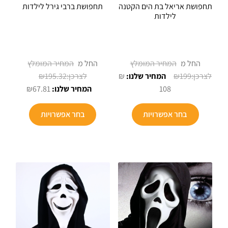
תחפושת אריאל בת הים הקטנה
תחפושת ברבי גירל לילדות
לילדות
החל מ
החל מ
₪
195.32
₪
₪
199
₪
67.81
108
למוצר
למוצר
בחר אפשרויות
בחר אפשרויות
זה
זה
יש
יש
מספר
מספר
סוגים.
סוגים.
ניתן
ניתן
לבחור
לבחור
את
את
האפשרויות
האפשרויו
בעמוד
בעמוד