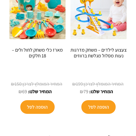
את
האפשרויות
בעמוד
המוצר
צעצוע לילדים – משחק מדרגות
מארז כלי משחק לחול ולים –
נעות מסלול מגלשת ברווזים
18 חלקים
המחיר
המחיר
₪
150
₪
199
המחיר
המקורי
המחיר
המקורי
₪
69
₪
79
הנוכחי
היה:
הנוכחי
היה:
הוא:
₪199.
הוא:
₪150.
הוספה לסל
הוספה לסל
₪69.
₪79.