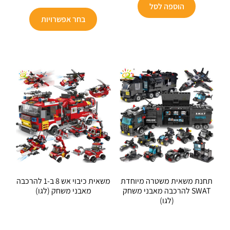
הוא:
₪199.
הוספה לסל
למוצר
₪89.
בחר אפשרויות
זה
יש
מספר
סוגים.
ניתן
לבחור
את
האפשרויו
בעמוד
המוצר
תחנת משאית משטרה מיוחדת
משאית כיבוי אש 8 ב-1 להרכבה
SWAT להרכבה מאבני משחק
מאבני משחק (לגו)
(לגו)