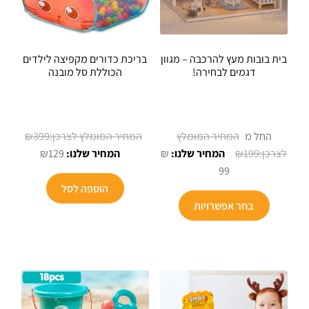
בית בובות מעץ להרכבה – מגוון
בריכת כדורים מקפיצה לילדים
דגמים לבחירה!
הכוללת סל מובנה
המחיר
החל מ
399
₪
המחיר
המקורי
₪
129
₪
₪
199
הנוכחי
היה:
99
הוא:
₪399.
הוספה לסל
למוצר
₪129.
בחר אפשרויות
זה
יש
מספר
סוגים.
ניתן
לבחור