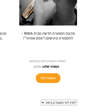
מכונת תספורת חדשה מבית RIWA –
מכונ
לתספורת פינישים ו”אפס אמיתי”!
KL
המחיר
₪
299
המחיר
המקורי
₪
185
הנוכחי
היה:
הוא:
₪299.
הוספה לסל
₪185.