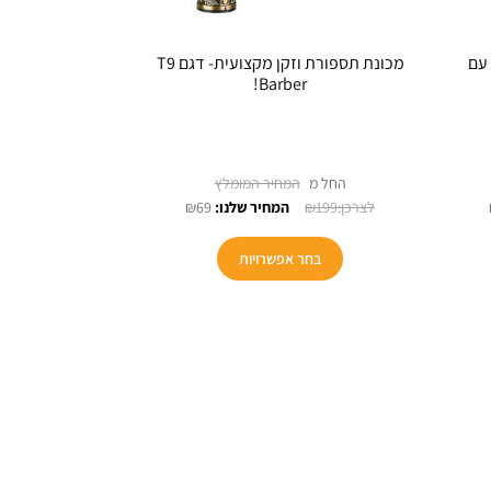
עם
מכונת תספורת וזקן מקצועית- דגם T9
Barber!
החל מ
₪
69
₪
199
למוצר
בחר אפשרויות
זה
יש
מספר
סוגים.
ניתן
לבחור
את
ויות
האפשרויות
בעמוד
המוצר