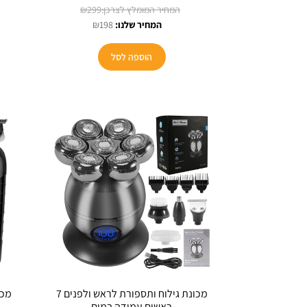
המחיר
₪
299
המחיר
המקורי
₪
198
הנוכחי
היה:
הוא:
₪299.
הוספה לסל
₪198.
מכונת גילוח ותספורת לראש ולפנים 7
מכו
ראשים עמידה במים