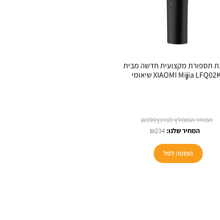
ת תספורת מקצועית חדשה מבית
XIAOMI Mijia LFQ02 שיאומי
המחיר
₪
399
המחיר
המקורי
₪
234
הנוכחי
היה:
הוא:
₪399.
הוספה לסל
₪234.