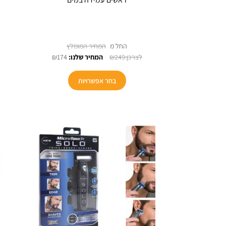
החל מ
₪
174
₪
249
למוצר
בחר אפשרויות
זה
יש
מספר
סוגים.
ניתן
לבחור
את
האפשרויות
בעמוד
המוצר