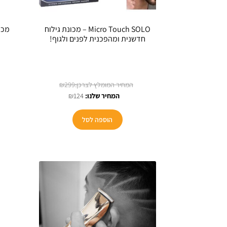
Micro Touch SOLO – מכונת גילוח
חדשנית ומהפכנית לפנים ולגוף!
המחיר
₪
299
המחיר
המקורי
₪
124
הנוכחי
היה:
הוא:
₪299.
הוספה לסל
₪124.