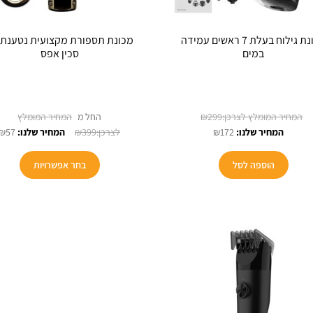
מכונת גילוח בעלת 7 ראשים עמידה
מכונת תספורת מקצועית נטענת 
במים
סכין אפס
המחיר
299
₪
החל מ
המחיר
המקורי
₪
57
₪
399
₪
172
הנוכחי
היה:
למוצר
הוא:
₪299.
הוספה לסל
בחר אפשרויות
זה
₪172.
יש
מספר
סוגים.
ניתן
לבחור
את
האפשר
בעמוד
המוצר