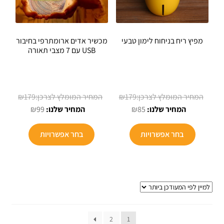
מפיץ ריח בניחוח לימון טבעי
מכשיר אדים ארומתרפי בחיבור
USB עם 7 מצבי תאורה
המחיר
המחיר
₪
179
₪
179
המחיר
המקורי
המחיר
המקורי
₪
99
₪
85
הנוכחי
היה:
הנוכחי
היה:
למוצר
למוצר
הוא:
₪179.
הוא:
₪179.
בחר אפשרויות
בחר אפשרויות
זה
זה
₪99.
₪85.
יש
יש
מספר
מספר
סוגים.
סוגים.
ניתן
ניתן
לבחור
לבחור
את
את
2
1