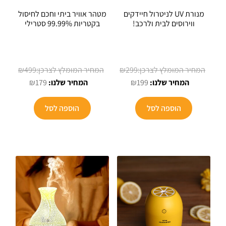
מנורת UV לניטרול חיידקים
מטהר אוויר ביתי וחכם לחיסול
ווירוסים לבית ולרכב!
בקטריות 99.99% סטרילי
המחיר
המחיר
₪
499
₪
299
המחיר
המקורי
המחיר
המקורי
₪
179
₪
199
הנוכחי
היה:
הנוכחי
היה:
הוא:
₪299.
הוא:
₪499.
הוספה לסל
הוספה לסל
₪179.
₪199.