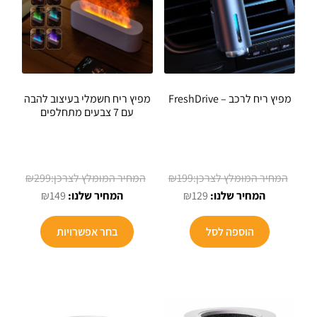
האפשרויו
בעמוד
המוצר
מפיץ ריח לרכב – FreshDrive
מפיץ ריח חשמלי בעיצוב להבה
עם 7 צבעים מתחלפים
המחיר
המחיר
₪
299
₪
199
המחיר
המקורי
המחיר
המקורי
₪
149
₪
129
הנוכחי
היה:
הנוכחי
היה:
למוצר
הוא:
₪199.
הוא:
₪299.
הוספה לסל
בחר אפשרויות
זה
₪149.
₪129.
יש
מספר
סוגים.
ניתן