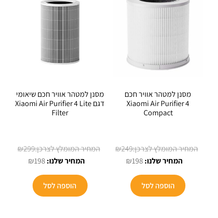
לבחור
את
האפשרויו
בעמוד
המוצר
מסנן למטהר אוויר חכם
מסנן למטהר אוויר חכם שיאומי
Xiaomi Air Purifier 4
דגם Xiaomi Air Purifier 4 Lite
Filter
Compact
המחיר
המחיר
₪
299
₪
249
המחיר
המקורי
המחיר
המקורי
₪
198
₪
198
הנוכחי
היה:
הנוכחי
היה:
הוא:
₪249.
הוא:
₪299.
הוספה לסל
הוספה לסל
₪198.
₪198.