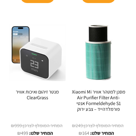
₪239.
₪198.
מסנן למטהר אוויר Xiaomi Mi
מנטר זיהום ואיכות אוויר
ClearGrass
Air Purifier Filter Anti-
Formeldehyde S1 אנטי
פורמלדהייד – צבע ירוק
המחיר
המחיר
₪
999
₪
249
המחיר
המקורי
המחיר
המקורי
₪
499
₪
164