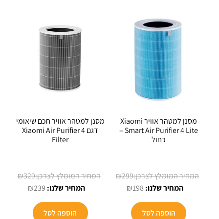
מסנן למטהר אוויר Xiaomi
מסנן למטהר אוויר חכם שיאומי
Smart Air Purifier 4 Lite –
דגם Xiaomi Air Purifier 4
כחול
Filter
המחיר
המחיר
₪
329
₪
299
המחיר
המקורי
המחיר
המקורי
₪
239
₪
198
הנוכחי
היה:
הנוכחי
היה:
הוא:
₪299.
הוא:
₪329.
הוספה לסל
הוספה לסל