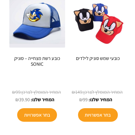
לבחור
לבחור
את
את
האפשרויות
האפשרויו
בעמוד
בעמוד
המוצר
המוצר
כובעי שמש סוניק לילדים
כובע רשת מצחייה – סוניק
SONIC
המחיר
המחיר
₪
99
₪
149
המחיר
המקורי
המחיר
המקורי
₪
39.90
₪
99
הנוכחי
היה:
היה:
הנוכחי
למוצר
למוצר
הוא:
₪149.
הוא:
₪99.
בחר אפשרויות
בחר אפשרויות
זה
זה
₪39.90.
₪99.
יש
יש
מספר
מספר