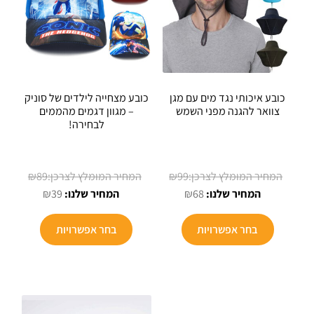
האפשרויות
בעמוד
המוצר
כובע איכותי נגד מים עם מגן
כובע מצחייה לילדים של סוניק
צוואר להגנה מפני השמש
– מגוון דגמים מהממים
לבחירה!
המחיר
המחיר
₪
89
₪
99
המחיר
המקורי
המחיר
המקורי
₪
39
₪
68
הנוכחי
היה:
הנוכחי
היה:
למוצר
למוצר
הוא:
₪99.
הוא:
₪89.
בחר אפשרויות
בחר אפשרויות
זה
זה
₪39.
₪68.
יש
יש
מספר
מספר
סוגים.
סוגים.
ניתן
ניתן