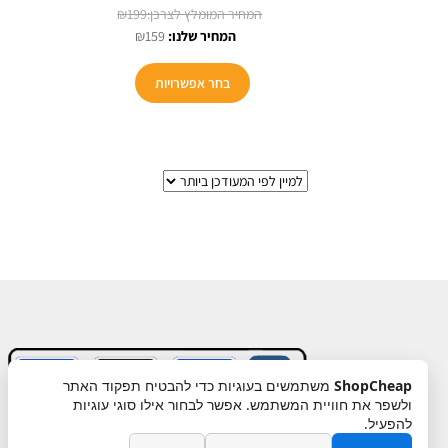
המחיר
₪
199
המחיר
המקורי
₪
159
הנוכחי
היה:
למוצר
הוא:
₪199.
בחר אפשרויות
זה
₪159.
יש
מספר
סוגים.
ניתן
לבחור
את
האפשרויות
בעמוד
המוצר
ShopCheap
משתמשים בעוגיות כדי להבטיח תפקוד האתר
ולשפר את חוויית המשתמש. אפשר לבחור אילו סוגי עוגיות
תקנון
ביטול עסקה
מדיניות פרטיות
להפעיל.