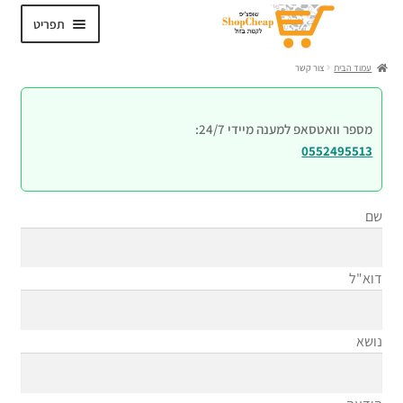
דלג
לדלג
תפריט
לתוכן
לניווט
עמוד הבית
צור קשר
מספר וואטסאפ למענה מיידי 24/7:
0552495513
שם
דוא"ל
נושא