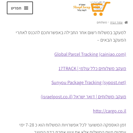
דלג
לדלג
תפריט
לתוכן
לניווט
עמוד הבית
משלוחים
למעקב במשלוח רשום אחר החבילה באפשרותכם להכנס לאתרי
המעקב הבאים –
Global Parcel Tracking (cainiao.com)
מעקב משלוחים כלל עולמי | 17TRACK
Sunyou Package Tracking (sypost.net)
מעקב-משלוחים | דואר ישראל (israelpost.co.il)
http://cargo.co.il
זמן האספקה המשוער לכל אפשרויות המשלוח הוא כ 7-28 ימי
עסקים מיום המשלוח אלא אם צויין אחרת בדף המוצר.